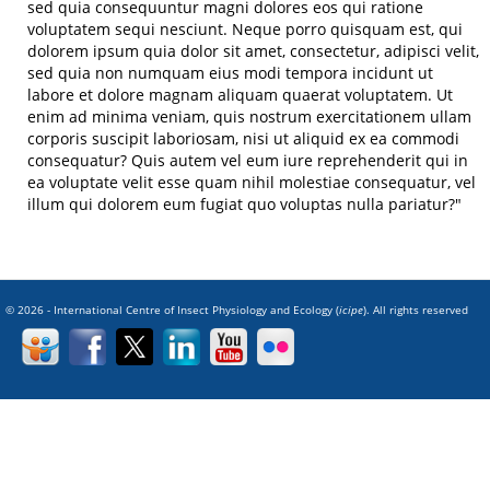
sed quia consequuntur magni dolores eos qui ratione
voluptatem sequi nesciunt. Neque porro quisquam est, qui
dolorem ipsum quia dolor sit amet, consectetur, adipisci velit,
sed quia non numquam eius modi tempora incidunt ut
labore et dolore magnam aliquam quaerat voluptatem. Ut
enim ad minima veniam, quis nostrum exercitationem ullam
corporis suscipit laboriosam, nisi ut aliquid ex ea commodi
consequatur? Quis autem vel eum iure reprehenderit qui in
ea voluptate velit esse quam nihil molestiae consequatur, vel
illum qui dolorem eum fugiat quo voluptas nulla pariatur?"
© 2026 - International Centre of Insect Physiology and Ecology (
icipe
). All rights reserved