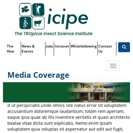
Skip
Top
to
main
Menu
content
The
News &
Jobs
Intranet
Whistleblowing
Contact
Hive
Events
Us
Toggle
Media Coverage
navigatio
Media Coverage
d ut perspiciatis unde omnis iste natus error sit voluptatem
accusantium doloremque laudantium, totam rem aperiam,
eaque ipsa quae ab illo inventore veritatis et quasi architecto
beatae vitae dicta sunt explicabo. Nemo enim ipsam
voluptatem quia voluptas sit aspernatur aut odit aut fugit,