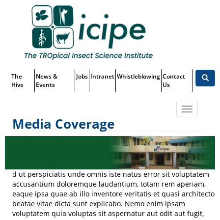
Skip
Top
to
main
Menu
content
The
News &
Jobs
Intranet
Whistleblowing
Contact
Hive
Events
Us
Toggle
Media Coverage
navigatio
Media Coverage
d ut perspiciatis unde omnis iste natus error sit voluptatem
accusantium doloremque laudantium, totam rem aperiam,
eaque ipsa quae ab illo inventore veritatis et quasi architecto
beatae vitae dicta sunt explicabo. Nemo enim ipsam
voluptatem quia voluptas sit aspernatur aut odit aut fugit,