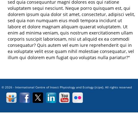
sed quia consequuntur magni dolores eos qui ratione
voluptatem sequi nesciunt. Neque porro quisquam est, qui
dolorem ipsum quia dolor sit amet, consectetur, adipisci velit,
sed quia non numquam eius modi tempora incidunt ut
labore et dolore magnam aliquam quaerat voluptatem. Ut
enim ad minima veniam, quis nostrum exercitationem ullam
corporis suscipit laboriosam, nisi ut aliquid ex ea commodi
consequatur? Quis autem vel eum iure reprehenderit qui in
ea voluptate velit esse quam nihil molestiae consequatur, vel
illum qui dolorem eum fugiat quo voluptas nulla pariatur?"
© 2026 - International Centre of Insect Physiology and Ecology (
icipe
). All rights reserved