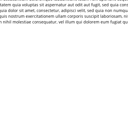
atem quia voluptas sit aspernatur aut odit aut fugit, sed quia co
ia dolor sit amet, consectetur, adipisci velit, sed quia non num
is nostrum exercitationem ullam corporis suscipit laboriosam, ni
m nihil molestiae consequatur, vel illum qui dolorem eum fugiat qu