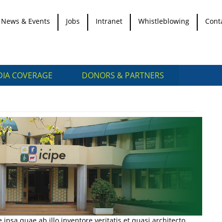
News & Events
Jobs
Intranet
Whistleblowing
Cont
IA COVERAGE
DONORS & PARTNERS
sa quae ab illo inventore veritatis et quasi architecto