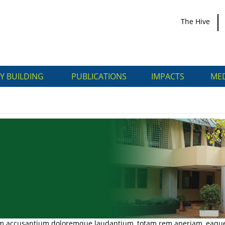
The Hive
Y BUILDING
PUBLICATIONS
IMPACTS
MED
tem accusantium doloremque laudantium, totam rem aperiam, eaque ip