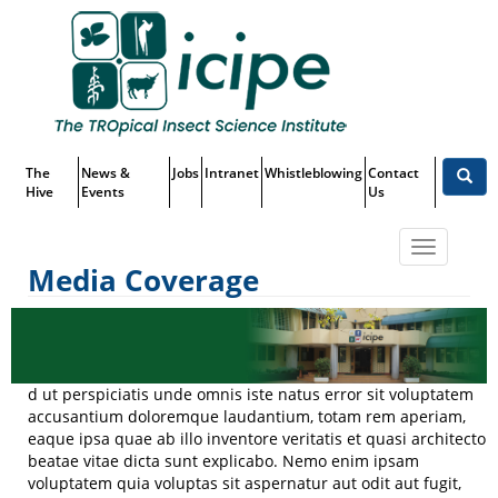
Skip
Top
to
main
Menu
content
The
News &
Jobs
Intranet
Whistleblowing
Contact
Hive
Events
Us
Toggle
Media Coverage
navigatio
Media Coverage
d ut perspiciatis unde omnis iste natus error sit voluptatem
accusantium doloremque laudantium, totam rem aperiam,
eaque ipsa quae ab illo inventore veritatis et quasi architecto
beatae vitae dicta sunt explicabo. Nemo enim ipsam
voluptatem quia voluptas sit aspernatur aut odit aut fugit,