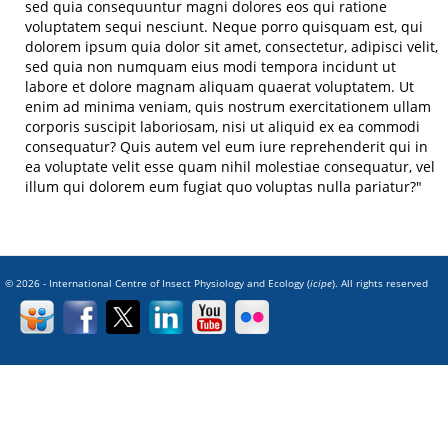
sed quia consequuntur magni dolores eos qui ratione
voluptatem sequi nesciunt. Neque porro quisquam est, qui
dolorem ipsum quia dolor sit amet, consectetur, adipisci velit,
sed quia non numquam eius modi tempora incidunt ut
labore et dolore magnam aliquam quaerat voluptatem. Ut
enim ad minima veniam, quis nostrum exercitationem ullam
corporis suscipit laboriosam, nisi ut aliquid ex ea commodi
consequatur? Quis autem vel eum iure reprehenderit qui in
ea voluptate velit esse quam nihil molestiae consequatur, vel
illum qui dolorem eum fugiat quo voluptas nulla pariatur?"
© 2026 - International Centre of Insect Physiology and Ecology (
icipe
). All rights reserved